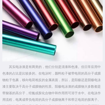
其实电泳漆是有两类的，他们分别是清漆和色漆。但日常应用中
色漆的占比是比较多的。在电泳时，颜料粒子被带电荷的高分子成膜
物粒子包裹，移向电荷相反的金属表面，所以，是阳极还是阴极电泳
漆主要取决千高分子成膜物的性质。阳极电泳漆的成膜物大多数都是
带羧基的高分子，经氨或胺化合物中和作用而可溶于水中。在电泳作
用流程，电离成带负电荷的高分子成膜物离子和带正电荷的胺离子。