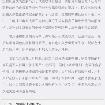
沉积到金属表面的髙分子成膜物带有羧基，少部分带羧基粒子还可与
阳极放出的金属离子相作用成为金属皂沉积在阳极上。阴极电泳漆成
膜物大多数都是带胺基的高分子化合物，经羧酸中和反应而可溶于水
中，在电泳时电离成带正电荷的高分子成膜物离子和带负荷的羧酸离
子，沉积到金JS表面的高分子成膜物带有胺基，沉积物不含金尿皂。
电泳漆在制造的流程中，先将高分子成膜物溶于助溶剂里面，然
后与带有颜色的颜料混合研磨，有时也加入少量无离子水，配成色漆
老供应用户。用户在使用时加入无离子水稀释。
阳极电泳漆在出厂时就已经加了部分的胺来中和，需要使用的时
候只需要自行再加胺来调节pH值即可，同时加水稀释到一定固体含后
使用。而阴极电泳漆成膜物是带有胺基，出厂时没有加酸中和，用时
用户必须自行加酸中和调节ph值，同时加水稀释到一定固体含量后使
用。以上是四海道普小编为大家剖析的几个区别点。更多电泳漆知识
欢迎关注四海道普网站。
上一篇：
阴极电泳漆的优点