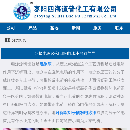
公司
产品
基地
新闻
服务
联系
分类列表
阴极电泳漆和阳极电泳漆的同与异
电泳涂料也就是
电泳漆
，从定义就知道这个工艺流程是通过电泳
作用下沉积而成。电泳漆在直流电场的作用下，电泳漆里面的的分子
成膜物会带上电荷，向带相反电荷的电极移动，进而沉积到工件的表
面上。所以阴极电泳漆和阳极电泳漆是根据高分子成膜物带的电荷正
负来区分的，如果带负电荷，移向正电荷的金属表面沉积，则这种涂
料叫做阳极电泳漆。如果带正电荷，移向负电荷的金属表面沉积，则
这样涂料叫做阴极电泳漆。那
环保双组份阴极电泳漆
成膜高分子的电
荷是有什么决定的呢？今天由四海道普小编为大家剖析。