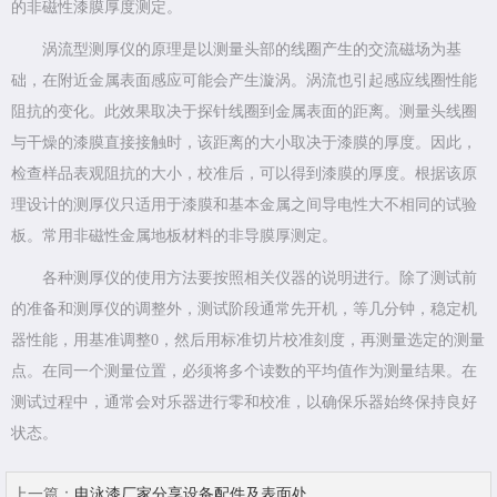
的非磁性漆膜厚度测定。
涡流型测厚仪的原理是以测量头部的线圈产生的交流磁场为基
础，在附近金属表面感应可能会产生漩涡。涡流也引起感应线圈性能
阻抗的变化。此效果取决于探针线圈到金属表面的距离。测量头线圈
与干燥的漆膜直接接触时，该距离的大小取决于漆膜的厚度。因此，
检查样品表观阻抗的大小，校准后，可以得到漆膜的厚度。根据该原
理设计的测厚仪只适用于漆膜和基本金属之间导电性大不相同的试验
板。常用非磁性金属地板材料的非导膜厚测定。
各种测厚仪的使用方法要按照相关仪器的说明进行。除了测试前
的准备和测厚仪的调整外，测试阶段通常先开机，等几分钟，稳定机
器性能，用基准调整0，然后用标准切片校准刻度，再测量选定的测量
点。在同一个测量位置，必须将多个读数的平均值作为测量结果。在
测试过程中，通常会对乐器进行零和校准，以确保乐器始终保持良好
状态。
上一篇：
电泳漆厂家分享设备配件及表面处...